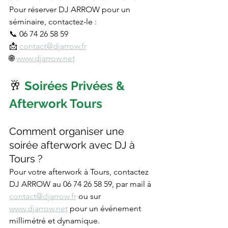
Pour réserver DJ ARROW pour un 
séminaire, contactez-le :
📞 06 74 26 58 59
📩 
contact@djarrow.fr
🌐 
www.djarrow.net
🥂 
Soirées Privées & 
Afterwork Tours
Comment organiser une 
soirée afterwork avec DJ à 
Tours ?
Pour votre afterwork à Tours, contactez 
DJ ARROW au 06 74 26 58 59, par mail à 
contact@djarrow.fr
 ou sur 
www.djarrow.net
 pour un événement 
millimétré et dynamique.​