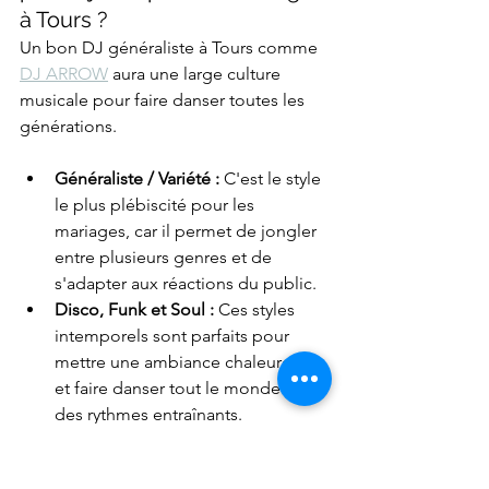
à Tours ?
Un bon DJ généraliste à Tours comme 
DJ ARROW
 aura une large culture 
musicale pour faire danser toutes les 
générations.
Généraliste / Variété :
 C'est le style 
le plus plébiscité pour les 
mariages, car il permet de jongler 
entre plusieurs genres et de 
s'adapter aux réactions du public.
Disco, Funk et Soul :
 Ces styles 
intemporels sont parfaits pour 
mettre une ambiance chaleureuse 
et faire danser tout le monde avec 
des rythmes entraînants.
Pop et Rock :
 Qu'il s'agisse de 
tubes français ou internationaux, la 